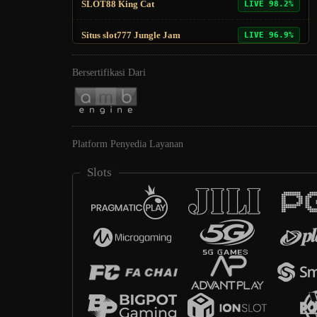
Alternatif SLOT88 Queen
LIVE 96.4%
SLOT88 King Cat
LIVE 98.2%
Situs slot777 Jungle Jam
LIVE 96.9%
Bersertifikasi Dari
Link SLOT88 Year of Ox
LIVE 97.5%
Server slot777 Viking
LIVE 95.8%
Platform Penyedia Layanan
Alternatif SLOT88 Queen
LIVE 96.4%
Slots