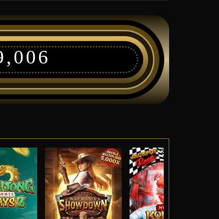
9,006