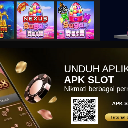
UNDUH APLIK
APK SLOT
Nikmati berbagai pe
APK 
Tutorial