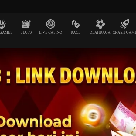
 GAMES
SLOTS
LIVE CASINO
RACE
OLAHRAGA
CRASH GAM