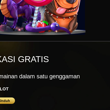
ASI GRATIS
rmainan dalam satu genggaman
SLOT
 Unduh