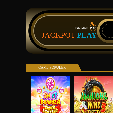
JACKPOT
PLAY
GAME POPULER