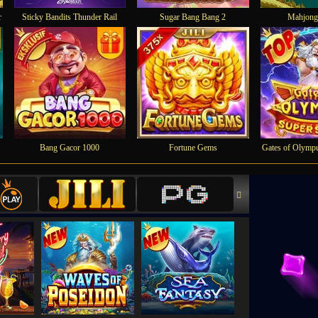
r
Sticky Bandits Thunder Rail
Sugar Bang Bang 2
Mahjong
Bang Gacor 1000
Fortune Gems
Gates of Olympu