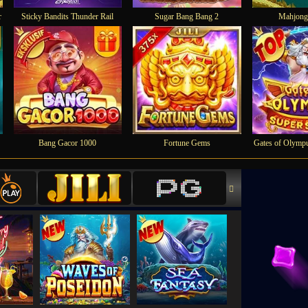
r
Sticky Bandits Thunder Rail
Sugar Bang Bang 2
Mahjong
Bang Gacor 1000
Fortune Gems
Gates of Olympu