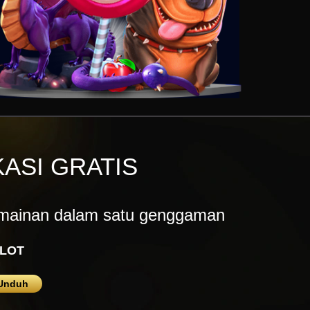
ASI GRATIS
rmainan dalam satu genggaman
SLOT
 Unduh