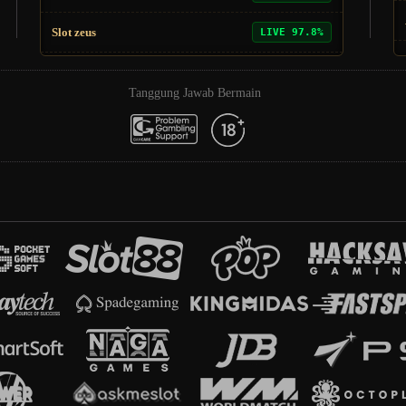
Slot gacor 5 Lions
LIVE 95.9%
Slot zeus
LIVE 97.8%
Tanggung Jawab Bermain
slot mahjong
LIVE 96.5%
Slot gacor Starlight
LIVE 97.4%
slot maxwin
LIVE 98.1%
Slot gacor 5 Lions
LIVE 95.9%