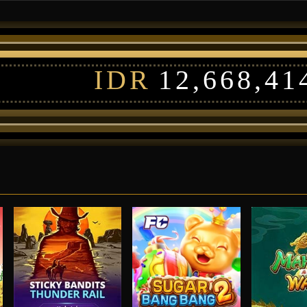
IDR
12,668,42