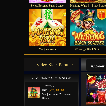
Sweet Bonanza Super Scatter
Mahjong Wins 3 – Black Scatte
Mahjong Ways
Wukong - Black Scatter
Video Slots Popular
PEMENANG MESIN SLOT
mu****45
IDR
8,777,8888.00
Mahjong Wins 2 – Scatter
Hitam