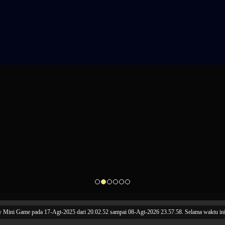
ame pada 17-Agt-2025 dari 20.02.52 sampai 08-Agt-2026 23.57.58. Selama waktu ini, Advant