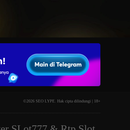
©2026 SEO LYPE. Hak cipta dilindungi | 18+
ver SLot777 & Rtp Slot