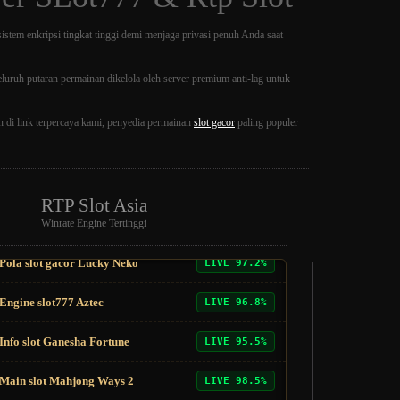
istem enkripsi tingkat tinggi demi menjaga privasi penuh Anda saat
luruh putaran permainan dikelola oleh server premium anti-lag untuk
 di link terpercaya kami, penyedia permainan
slot gacor
paling populer
RTP Slot Asia
Main slot Mahjong Ways 2
LIVE 98.5%
Winrate Engine Tertinggi
Agen slot88 Wild Bandito
LIVE 96.7%
Pola slot gacor Lucky Neko
LIVE 97.2%
Engine slot777 Aztec
LIVE 96.8%
Info slot Ganesha Fortune
LIVE 95.5%