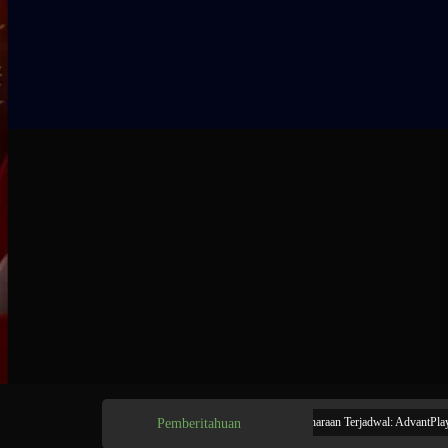
Pemeliharaan Terjadwal: AdvantPlay Mini G
Pemberitahuan