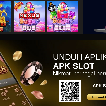
UNDUH APLIK
APK SLOT
Nikmati berbagai pe
APK 
Tutorial